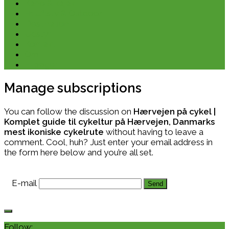
Kano & kajak
Friluftsliv & Outdoor
Destination
Udstyr
Kontakt
Om
E-bøger
Manage subscriptions
You can follow the discussion on
Hærvejen på cykel |
Komplet guide til cykeltur på Hærvejen, Danmarks
mest ikoniske cykelrute
without having to leave a
comment. Cool, huh? Just enter your email address in
the form here below and you’re all set.
E-mail
Follow: