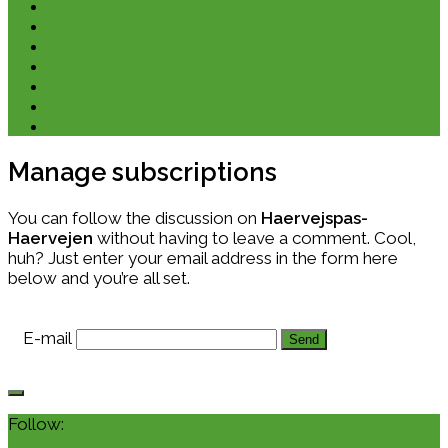
Kano & kajak
Friluftsliv & Outdoor
Destination
Udstyr
Kontakt
Om
E-bøger
Manage subscriptions
You can follow the discussion on
Haervejspas-
Haervejen
without having to leave a comment. Cool,
huh? Just enter your email address in the form here
below and you’re all set.
E-mail
Follow: