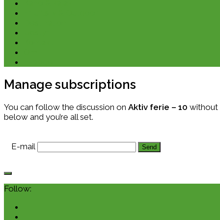
Kano & kajak
Friluftsliv & Outdoor
Destination
Udstyr
Kontakt
Om
E-bøger
Manage subscriptions
You can follow the discussion on
Aktiv ferie – 10
without 
below and you’re all set.
E-mail
Follow: