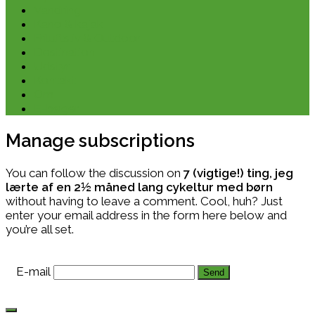
Vandring
Kano & kajak
Friluftsliv & Outdoor
Destination
Udstyr
Kontakt
Om
E-bøger
Manage subscriptions
You can follow the discussion on
7 (vigtige!) ting, jeg
lærte af en 2½ måned lang cykeltur med børn
without having to leave a comment. Cool, huh? Just
enter your email address in the form here below and
you’re all set.
E-mail