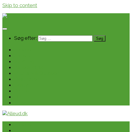
Skip to content
Søg efter:
Forside
Cykeltur
Vandring
Kano & kajak
Friluftsliv & Outdoor
Destination
Udstyr
Kontakt
Om
E-bøger
Forside
Cykeltur