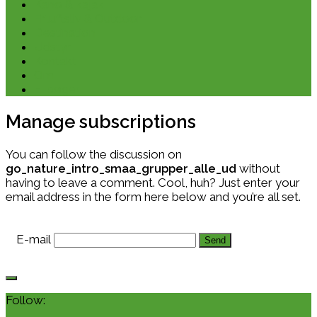
Kano & kajak
Friluftsliv & Outdoor
Destination
Udstyr
Kontakt
Om
E-bøger
Manage subscriptions
You can follow the discussion on
go_nature_intro_smaa_grupper_alle_ud
without
having to leave a comment. Cool, huh? Just enter your
email address in the form here below and you’re all set.
E-mail
Follow: