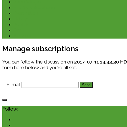
Kano & kajak
Friluftsliv & Outdoor
Destination
Udstyr
Kontakt
Om
E-bøger
Manage subscriptions
You can follow the discussion on
2017-07-11 13.33.30 H
form here below and you’re all set.
E-mail
Follow: