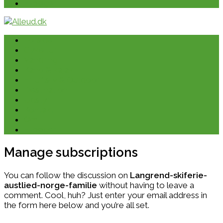
E-bøger
Forside
Cykeltur
Vandring
Kano & kajak
Friluftsliv & Outdoor
Destination
Udstyr
Kontakt
Om
E-bøger
Manage subscriptions
You can follow the discussion on
Langrend-skiferie-
austlied-norge-familie
without having to leave a
comment. Cool, huh? Just enter your email address in
the form here below and you’re all set.