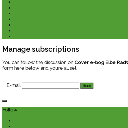
Kano & kajak
Friluftsliv & Outdoor
Destination
Udstyr
Kontakt
Om
E-bøger
Manage subscriptions
You can follow the discussion on
Cover e-bog Elbe Ra
form here below and you’re all set.
E-mail
Follow: