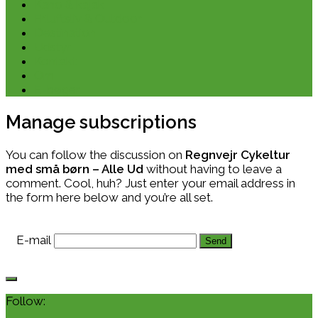
Kano & kajak
Friluftsliv & Outdoor
Destination
Udstyr
Kontakt
Om
E-bøger
Manage subscriptions
You can follow the discussion on
Regnvejr Cykeltur
med små børn – Alle Ud
without having to leave a
comment. Cool, huh? Just enter your email address in
the form here below and you’re all set.
E-mail
Follow: