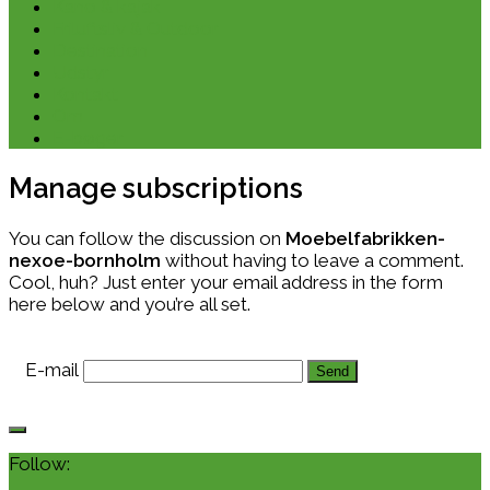
Kano & kajak
Friluftsliv & Outdoor
Destination
Udstyr
Kontakt
Om
E-bøger
Manage subscriptions
You can follow the discussion on
Moebelfabrikken-
nexoe-bornholm
without having to leave a comment.
Cool, huh? Just enter your email address in the form
here below and you’re all set.
E-mail
Follow: