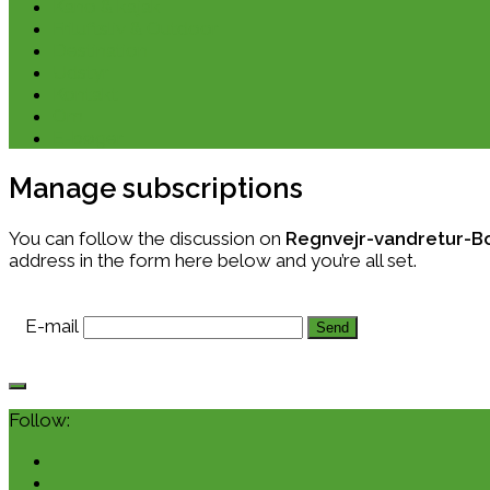
Kano & kajak
Friluftsliv & Outdoor
Destination
Udstyr
Kontakt
Om
E-bøger
Manage subscriptions
You can follow the discussion on
Regnvejr-vandretur-Bo
address in the form here below and you’re all set.
E-mail
Follow: