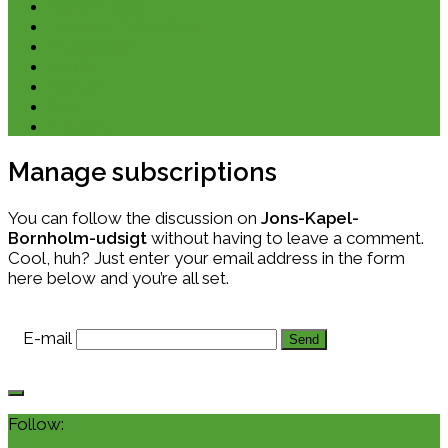
Kano & kajak
Friluftsliv & Outdoor
Destination
Udstyr
Kontakt
Om
E-bøger
Manage subscriptions
You can follow the discussion on
Jons-Kapel-
Bornholm-udsigt
without having to leave a comment.
Cool, huh? Just enter your email address in the form
here below and you’re all set.
E-mail
Follow: