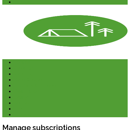
E-bøger
Forside
Cykeltur
Vandring
Kano & kajak
Friluftsliv & Outdoor
Destination
Udstyr
Kontakt
Om
E-bøger
Manage subscriptions