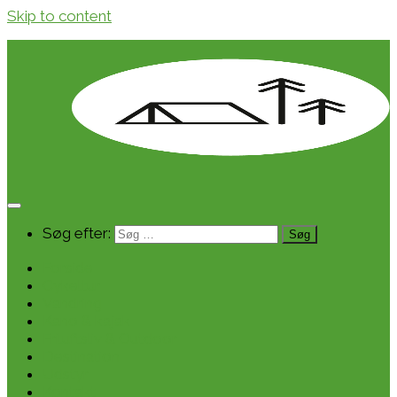
Skip to content
Søg efter:
Forside
Cykeltur
Vandring
Kano & kajak
Friluftsliv & Outdoor
Destination
Udstyr
Kontakt