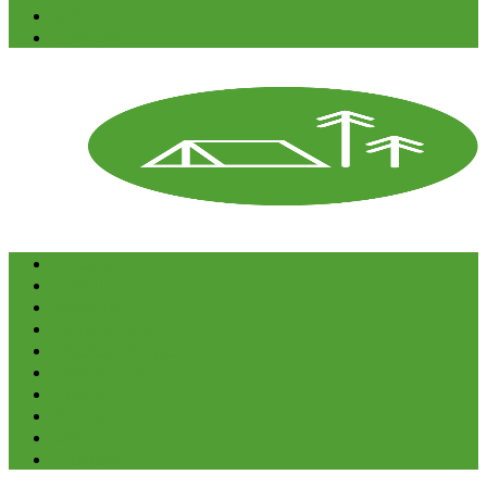
Om
E-bøger
Forside
Cykeltur
Vandring
Kano & kajak
Friluftsliv & Outdoor
Destination
Udstyr
Kontakt
Om
E-bøger