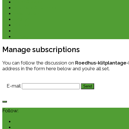
Kano & kajak
Friluftsliv & Outdoor
Destination
Udstyr
Kontakt
Om
E-bøger
Manage subscriptions
You can follow the discussion on
Roedhus-klitplantage-h
address in the form here below and you’re all set.
E-mail
Follow: