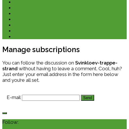
Kano & kajak
Friluftsliv & Outdoor
Destination
Udstyr
Kontakt
Om
E-bøger
Manage subscriptions
You can follow the discussion on
Svinkloev-trappe-
strand
without having to leave a comment. Cool, huh?
Just enter your email address in the form here below
and you’re all set.
E-mail
Follow: