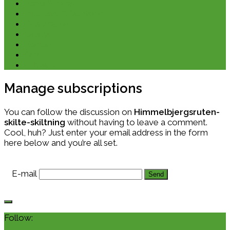
Kano & kajak
Friluftsliv & Outdoor
Destination
Udstyr
Kontakt
Om
E-bøger
Manage subscriptions
You can follow the discussion on
Himmelbjergsruten-
skilte-skiltning
without having to leave a comment.
Cool, huh? Just enter your email address in the form
here below and you’re all set.
E-mail
Follow: