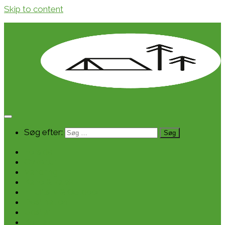
Skip to content
Søg efter:
Forside
Cykeltur
Vandring
Kano & kajak
Friluftsliv & Outdoor
Destination
Udstyr
Kontakt