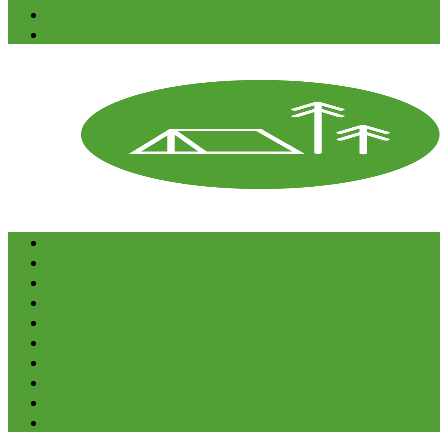
Om
E-bøger
Forside
Cykeltur
Vandring
Kano & kajak
Friluftsliv & Outdoor
Destination
Udstyr
Kontakt
Om
E-bøger