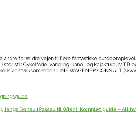
se andre forældre vejen til flere fantastiske outdooropleve
 stor stil: Cykelferie, vandring, kano- og kajakture, MTB o
r jeg konsulentvirksomheden LINE WAGENER CONSULT (www
 langs Donau (Passau til Wien): Komplet guide – Alt hv