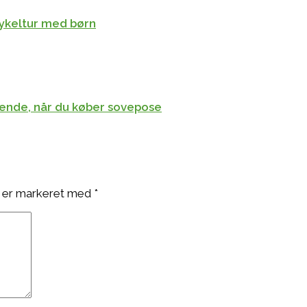
 cykeltur med børn
 kende, når du køber sovepose
 er markeret med
*