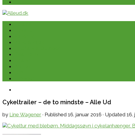
E-bøger
Forside
Cykeltur
Vandring
Kano & kajak
Friluftsliv & Outdoor
Destination
Udstyr
Kontakt
Om
E-bøger
Cykeltrailer – de to mindste – Alle Ud
by
Line Wagener
· Published
16. januar 2016
· Updated
16.