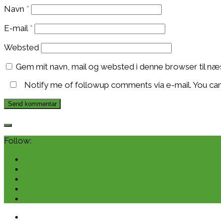
Navn
*
E-mail
*
Websted
Gem mit navn, mail og websted i denne browser til n
Notify me of followup comments via e-mail. You ca
Follow: