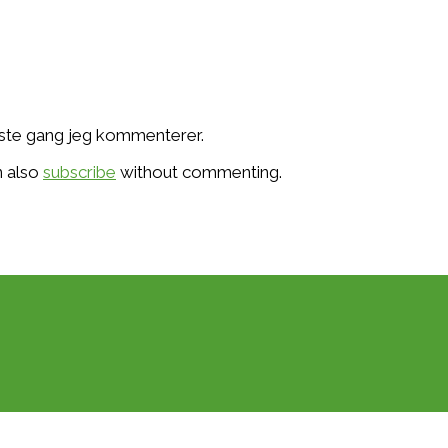
æste gang jeg kommenterer.
n also
subscribe
without commenting.