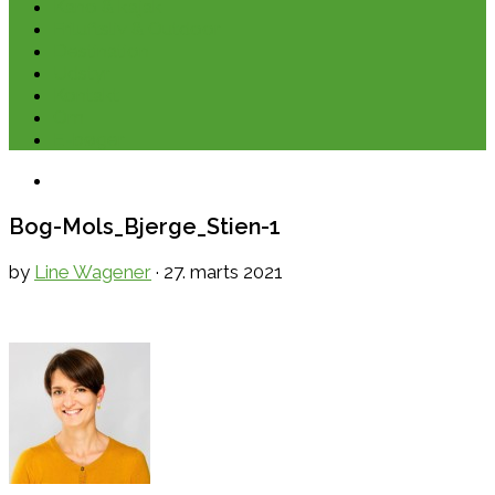
Kano & kajak
Friluftsliv & Outdoor
Destination
Udstyr
Kontakt
Om
E-bøger
Bog-Mols_Bjerge_Stien-1
by
Line Wagener
·
27. marts 2021