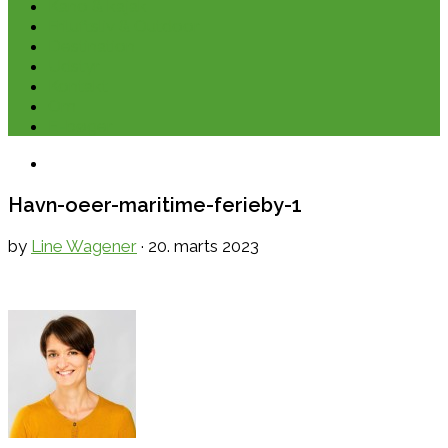
Kano & kajak
Friluftsliv & Outdoor
Destination
Udstyr
Kontakt
Om
E-bøger
Havn-oeer-maritime-ferieby-1
by
Line Wagener
·
20. marts 2023