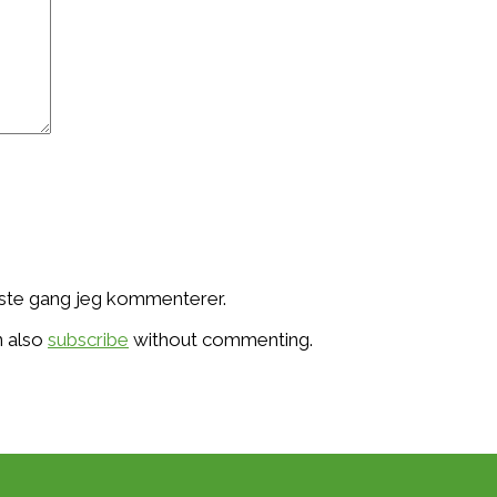
æste gang jeg kommenterer.
n also
subscribe
without commenting.