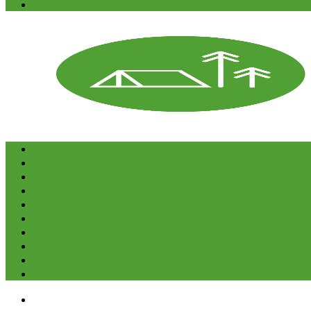
E-bøger
Forside
Cykeltur
Vandring
Kano & kajak
Friluftsliv & Outdoor
Destination
Udstyr
Kontakt
Om
E-bøger