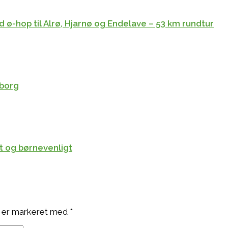
 ø-hop til Alrø, Hjarnø og Endelave – 53 km rundtur
rborg
it og børnevenligt
 er markeret med
*