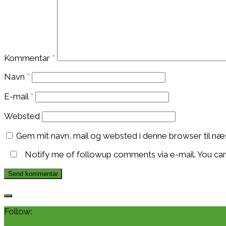
Kommentar
*
Navn
*
E-mail
*
Websted
Gem mit navn, mail og websted i denne browser til n
Notify me of followup comments via e-mail. You ca
Follow: