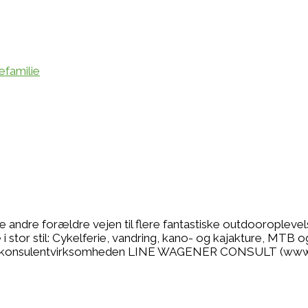
se andre forældre vejen til flere fantastiske outdooropleve
 stor stil: Cykelferie, vandring, kano- og kajakture, MTB o
r jeg konsulentvirksomheden LINE WAGENER CONSULT (www