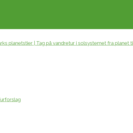
ks planetstier | Tag på vandretur i solsystemet fra planet ti