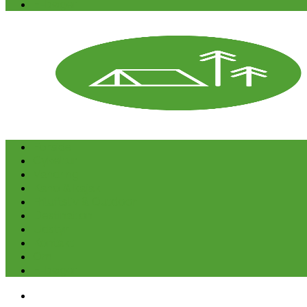
E-bøger
Forside
Cykeltur
Vandring
Kano & kajak
Friluftsliv & Outdoor
Destination
Udstyr
Kontakt
Om
E-bøger