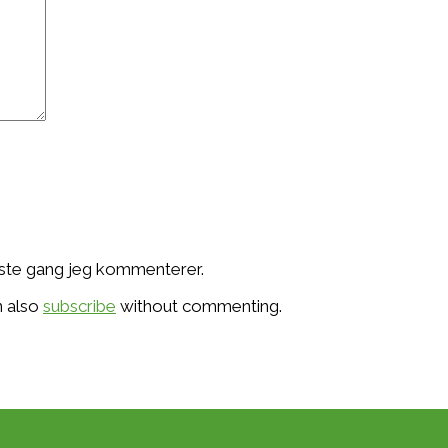
æste gang jeg kommenterer.
n also
subscribe
without commenting.