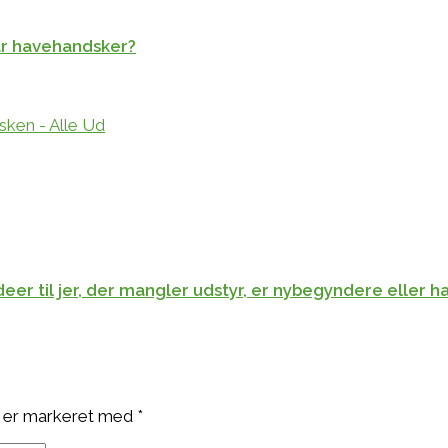
par havehandsker?
er til jer, der mangler udstyr, er nybegyndere eller h
 er markeret med
*