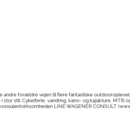
se andre forældre vejen til flere fantastiske outdooropleve
 stor stil: Cykelferie, vandring, kano- og kajakture, MTB o
r jeg konsulentvirksomheden LINE WAGENER CONSULT (www