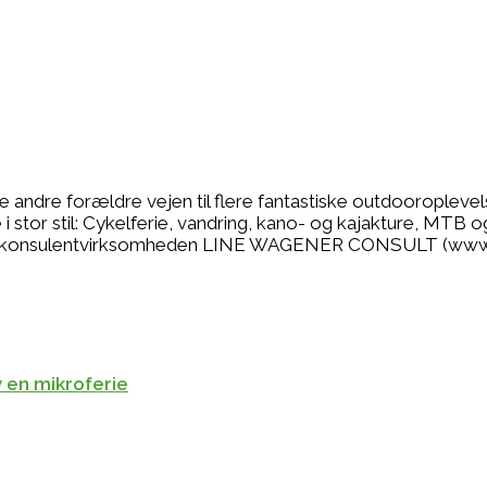
se andre forældre vejen til flere fantastiske outdooropleve
 stor stil: Cykelferie, vandring, kano- og kajakture, MTB o
r jeg konsulentvirksomheden LINE WAGENER CONSULT (www
v en mikroferie