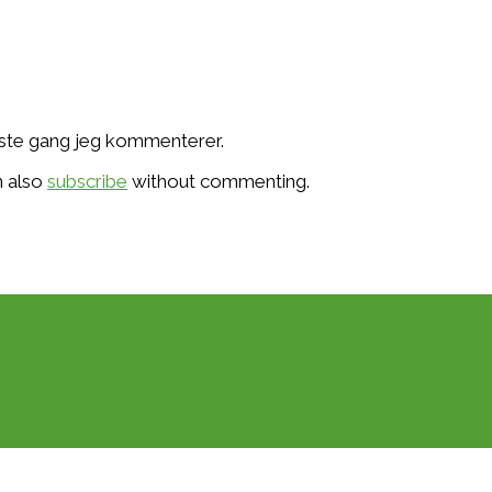
æste gang jeg kommenterer.
n also
subscribe
without commenting.