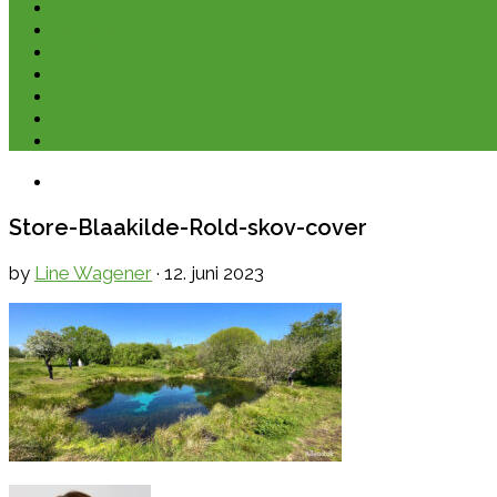
Kano & kajak
Friluftsliv & Outdoor
Destination
Udstyr
Kontakt
Om
E-bøger
Store-Blaakilde-Rold-skov-cover
by
Line Wagener
·
12. juni 2023