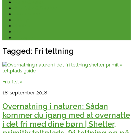
Kano & kajak
Friluftsliv & Outdoor
Destination
Udstyr
Kontakt
Om
E-bøger
Tagged:
Fri teltning
Friluftsliv
18. september 2018
Overnatning i naturen: Sådan
kommer du igang med at overnatte
i det fri med dine børn | Shelter,
primitiv teltplads, fri teltning og på