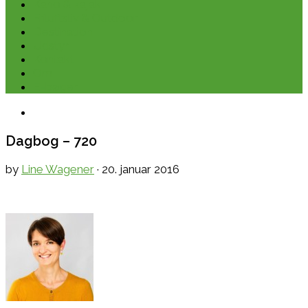
Kano & kajak
Friluftsliv & Outdoor
Destination
Udstyr
Kontakt
Om
E-bøger
Dagbog – 720
by
Line Wagener
·
20. januar 2016