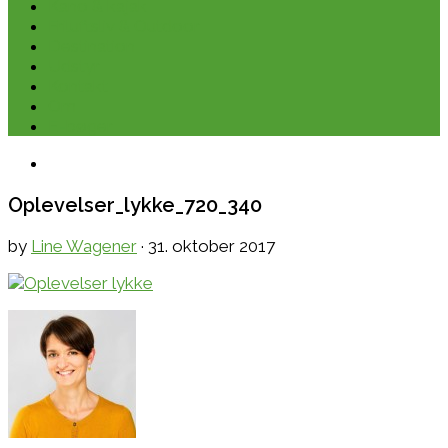
Kano & kajak
Friluftsliv & Outdoor
Destination
Udstyr
Kontakt
Om
E-bøger
Oplevelser_lykke_720_340
by
Line Wagener
·
31. oktober 2017