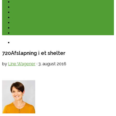
Kano & kajak
Friluftsliv & Outdoor
Destination
Udstyr
Kontakt
Om
E-bøger
720Afslapning i et shelter
by
Line Wagener
·
3. august 2016