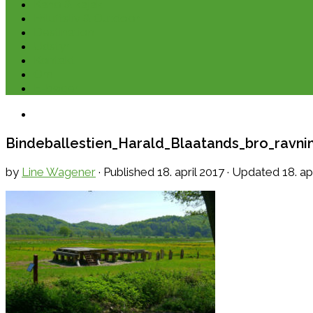
Kano & kajak
Friluftsliv & Outdoor
Destination
Udstyr
Kontakt
Om
E-bøger
Bindeballestien_Harald_Blaatands_bro_ravn
by
Line Wagener
· Published
18. april 2017
· Updated
18. ap