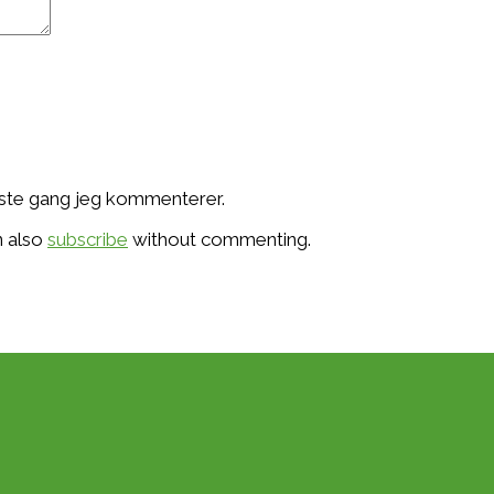
æste gang jeg kommenterer.
n also
subscribe
without commenting.