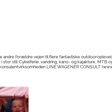
se andre forældre vejen til flere fantastiske outdooropleve
 stor stil: Cykelferie, vandring, kano- og kajakture, MTB o
r jeg konsulentvirksomheden LINE WAGENER CONSULT (www