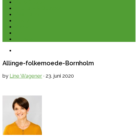
Kano & kajak
Friluftsliv & Outdoor
Destination
Udstyr
Kontakt
Om
E-bøger
Allinge-folkemoede-Bornholm
by
Line Wagener
·
23. juni 2020