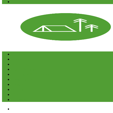
E-bøger
Forside
Cykeltur
Vandring
Kano & kajak
Friluftsliv & Outdoor
Destination
Udstyr
Kontakt
Om
E-bøger