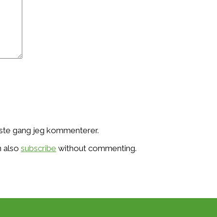
æste gang jeg kommenterer.
n also
subscribe
without commenting.