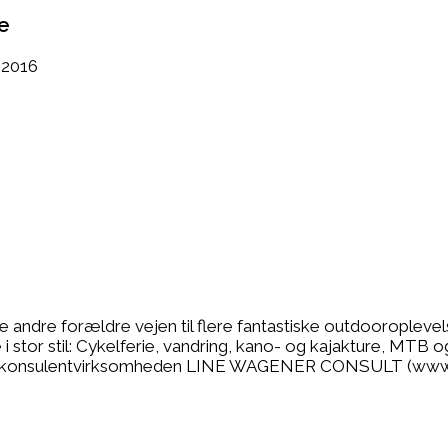
e
l 2016
se andre forældre vejen til flere fantastiske outdooropleve
 stor stil: Cykelferie, vandring, kano- og kajakture, MTB o
r jeg konsulentvirksomheden LINE WAGENER CONSULT (www