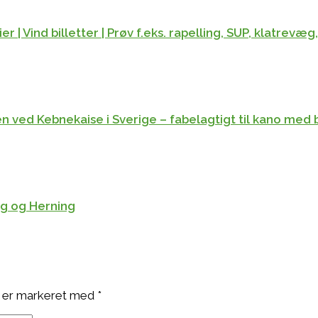
 | Vind billetter | Prøv f.eks. rapelling, SUP, klatrevæ
n ved Kebnekaise i Sverige – fabelagtigt til kano med 
rg og Herning
 er markeret med
*