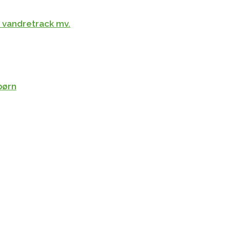
g, vandretrack mv.
børn