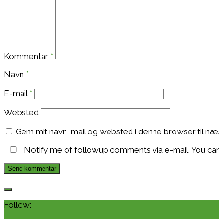
Kommentar
*
Navn
*
E-mail
*
Websted
Gem mit navn, mail og websted i denne browser til n
Notify me of followup comments via e-mail. You ca
Follow: