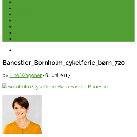
Kano & kajak
Friluftsliv & Outdoor
Destination
Udstyr
Kontakt
Om
E-bøger
Banestier_Bornholm_cykelferie_børn_720
by
Line Wagener
·
8. juni 2017