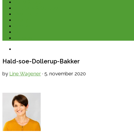
Kano & kajak
Friluftsliv & Outdoor
Destination
Udstyr
Kontakt
Om
E-bøger
Hald-soe-Dollerup-Bakker
by
Line Wagener
·
5. november 2020