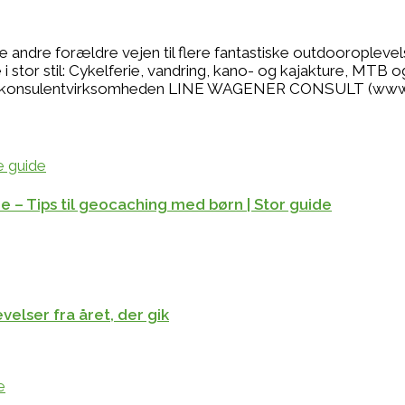
se andre forældre vejen til flere fantastiske outdooropleve
 stor stil: Cykelferie, vandring, kano- og kajakture, MTB o
r jeg konsulentvirksomheden LINE WAGENER CONSULT (www
e – Tips til geocaching med børn | Stor guide
elser fra året, der gik