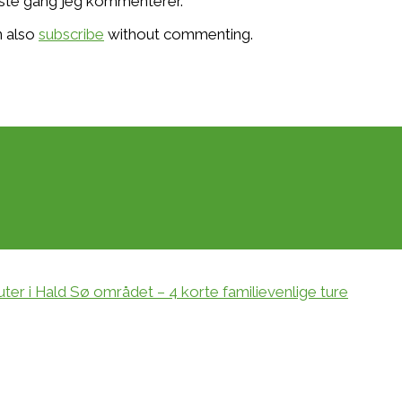
æste gang jeg kommenterer.
n also
subscribe
without commenting.
er i Hald Sø området – 4 korte familievenlige ture