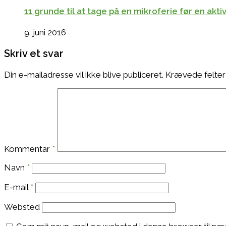
11 grunde til at tage på en mikroferie før en akt
9. juni 2016
Skriv et svar
Din e-mailadresse vil ikke blive publiceret.
Krævede felter
Kommentar
*
Navn
*
E-mail
*
Websted