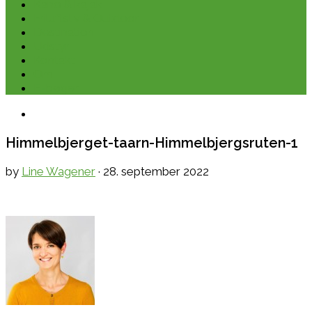
Kano & kajak
Friluftsliv & Outdoor
Destination
Udstyr
Kontakt
Om
E-bøger
Himmelbjerget-taarn-Himmelbjergsruten-1
by
Line Wagener
·
28. september 2022