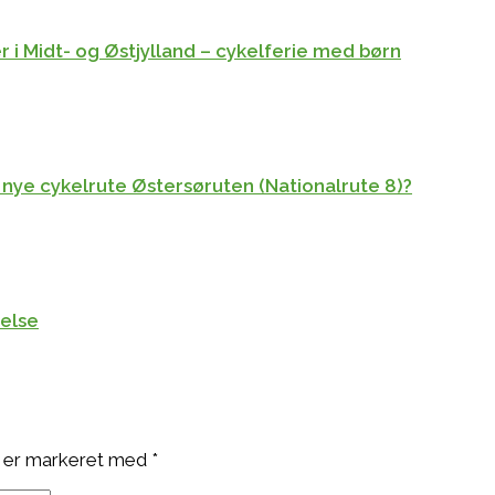
r i Midt- og Østjylland – cykelferie med børn
 nye cykelrute Østersøruten (Nationalrute 8)?
delse
 er markeret med
*