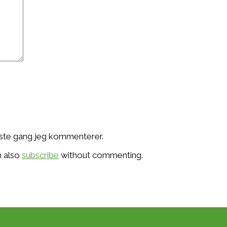
æste gang jeg kommenterer.
n also
subscribe
without commenting.