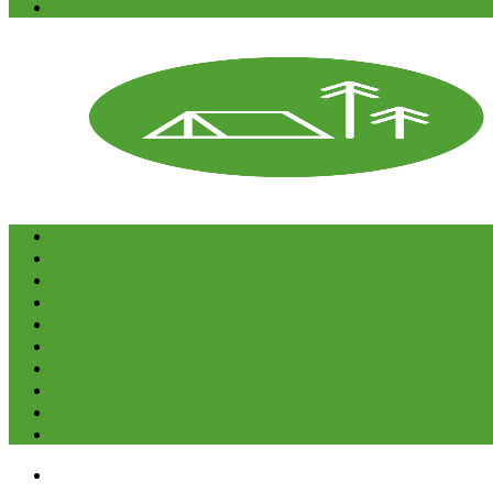
E-bøger
Forside
Cykeltur
Vandring
Kano & kajak
Friluftsliv & Outdoor
Destination
Udstyr
Kontakt
Om
E-bøger