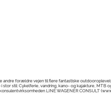
se andre forældre vejen til flere fantastiske outdooropleve
 stor stil: Cykelferie, vandring, kano- og kajakture, MTB o
r jeg konsulentvirksomheden LINE WAGENER CONSULT (www