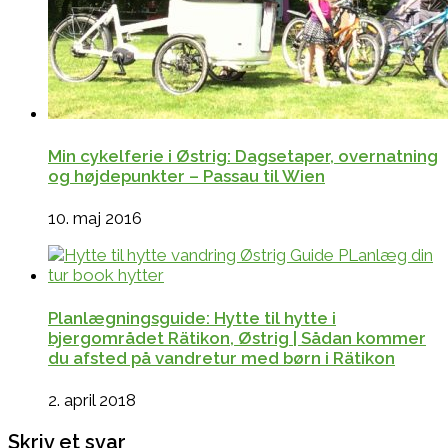
Min cykelferie i Østrig: Dagsetaper, overnatning
og højdepunkter – Passau til Wien
10. maj 2016
Planlægningsguide: Hytte til hytte i
bjergområdet Rätikon, Østrig | Sådan kommer
du afsted på vandretur med børn i Rätikon
2. april 2018
Skriv et svar