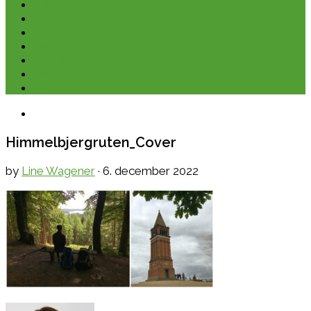
Kano & kajak
Friluftsliv & Outdoor
Destination
Udstyr
Kontakt
Om
E-bøger
Himmelbjergruten_Cover
by
Line Wagener
·
6. december 2022