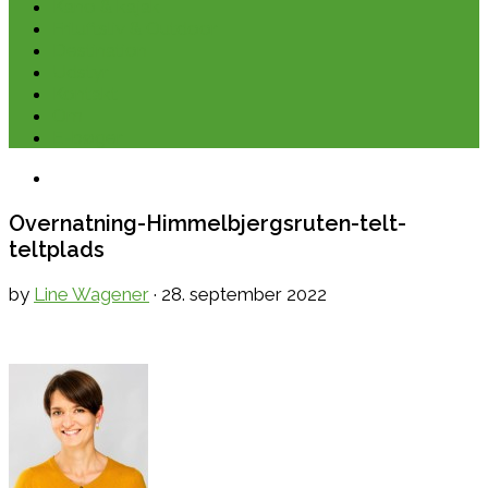
Kano & kajak
Friluftsliv & Outdoor
Destination
Udstyr
Kontakt
Om
E-bøger
Overnatning-Himmelbjergsruten-telt-
teltplads
by
Line Wagener
·
28. september 2022