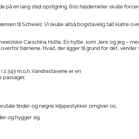
e på en lang stejl opstigning. 600 højdemeter skulle forcere
sen til Schweiz. Vi skulle altså bogstavelig talt klatre ov
hweiziske Carschina Hütte. En hytte, som Jens og jeg – m
erfor børnene. Hvad, der ligger til grund for dét, vender vi 
i 2.343 m.o.h. Vandrestavene er en
e passager.
brutale tinder og nøgne klippestykker omgiver os.
der og hygger sig.