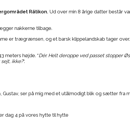
ergområdet Rätikon.
Ud over min 8 årige datter består v
 lægger nakkerne tilbage.
emme er trægrænsen, og et barsk klippelandskab tager over.
43 meters højde. “
Dér. Helt deroppe ved passet stopper Øs
sejt, ikke?
“.
n, Gustav, ser på mig med et utålmodigt blik og sætter fra
r dag 4 på vores hytte til hytte