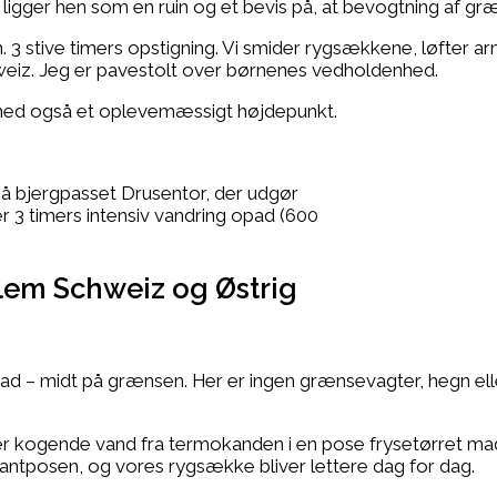
gger hen som en ruin og et bevis på, at bevogtning af græn
en. 3 stive timers opstigning. Vi smider rygsækkene, løfter a
chweiz. Jeg er pavestolt over børnenes vedholdenhed.
shed også et oplevemæssigt højdepunkt.
 på bjergpasset Drusentor, der udgør
 3 timers intensiv vandring opad (600
lem Schweiz og Østrig
.
ad – midt på grænsen. Her er ingen grænsevagter, hegn eller
 kogende vand fra termokanden i en pose frysetørret mad. Vi
viantposen, og vores rygsække bliver lettere dag for dag.