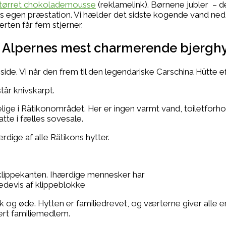
etørret chokolademousse
(reklamelink). Børnene jubler – d
s egen præstation. Vi hælder det sidste kogende vand ned 
erten får fem stjerner.
f Alpernes mest charmerende bjerghy
ide. Vi når den frem til den legendariske Carschina Hütte ef
tår knivskarpt.
ige i Rätikonområdet. Her er ingen varmt vand, toiletforhol
atte i fælles sovesale.
ige af alle Rätikons hytter.
klippekanten. Ihærdige mennesker har
edevis af klippeblokke
 og øde. Hytten er familiedrevet, og værterne giver alle en
nært familiemedlem.