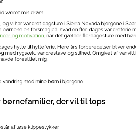
r.
tid været min drøm.
, og vi har vandret dagsture i Sierra Nevada bjergene i S
ve børnene en forsmag på, hvad en fler-dages vandreferie
tancer og motivation
, når det gælder flerdagesture med bør
dages hytte til hytteferie. Flere års forberedelser bliver end
er – og med rygsæk, vandrestave og stilhed. Omgivet af van
havde forestillet mig.
te vandring med mine børn i bjergene
 børnefamilier, der vil til tops
estår af løse klippestykker.