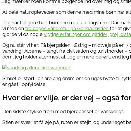
Jeg mærker roen komme bølgende ind over mig og smile
At dele naturoplevelser som denne med mine børn har al
Jeg har tidligere haft børnene med på dagsture i Danmark
vi med en
tre dages vandretur på Gendarmstien
for at gi
gjorde vi os nogle
vigtige erfaringer om gåtider, grej, dis
Og nu står vi her: På bjergsiden i Østrig – midtvejs på en 7 
vandring i Alperne – langt fra civilisation og turisthord
dem, jeg holder allermest af. Jeg er mere berørt, end jeg 
Smilet er stort- en årelang drøm om en uges hytte til hyt
er gået i opfyldelse
Hvor der er vilje, er der vej – også for
Den sidste stykke frem mod bjergpasset er vanskeligt.
Stien er svær at få øje på, ruten er stejlt, og underlaget b