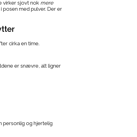
e virker sjovt nok
mere
i posen med pulver. Der er
tter
ter cirka en time.
dene er snævre, alt ligner
 personlig og hjertelig