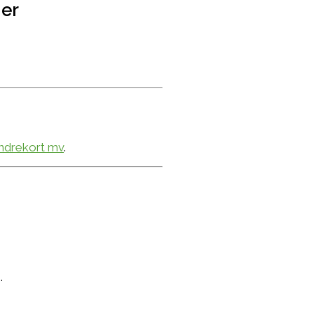
ier
andrekort mv
.
.