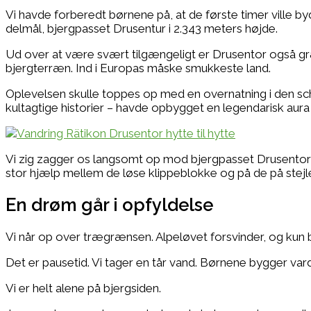
Vi havde forberedt børnene på, at de første timer ville byd
delmål, bjergpasset Drusentur i 2.343 meters højde.
Ud over at være svært tilgængeligt er Drusentor også græn
bjergterræn. Ind i Europas måske smukkeste land.
Oplevelsen skulle toppes op med en overnatning i den sc
kultagtige historier – havde opbygget en legendarisk aura ov
Vi zig zagger os langsomt op mod bjergpasset Drusentor 
stor hjælp mellem de løse klippeblokke og på de på stejl
En drøm går i opfyldelse
Vi når op over trægrænsen. Alpeløvet forsvinder, og kun 
Det er pausetid. Vi tager en tår vand. Børnene bygger var
Vi er helt alene på bjergsiden.