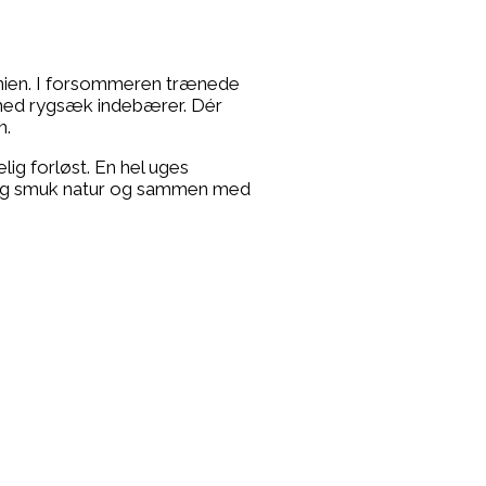
panien. I forsommeren trænede
 med rygsæk indebærer. Dér
n.
elig forløst. En hel uges
vittig smuk natur og sammen med