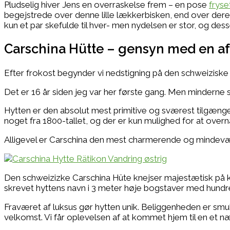
Pludselig hiver Jens en overraskelse frem – en pose
frys
begejstrede over denne lille lækkerbisken, end over dere
kun et par skefulde til hver- men nydelsen er stor, og dess
Carschina Hütte – gensyn med en a
Efter frokost begynder vi nedstigning på den schweiziske s
Det er 16 år siden jeg var her første gang. Men minderne s
Hytten er den absolut mest primitive og sværest tilgængel
noget fra 1800-tallet, og der er kun mulighed for at overn
Alligevel er Carschina den mest charmerende og mindeværd
Den schweizizke Carschina Hüte knejser majestætisk på 
skrevet hyttens navn i 3 meter høje bogstaver med hundr
Fraværet af luksus gør hytten unik. Beliggenheden er smuk
velkomst. Vi får oplevelsen af at kommet hjem til en et 