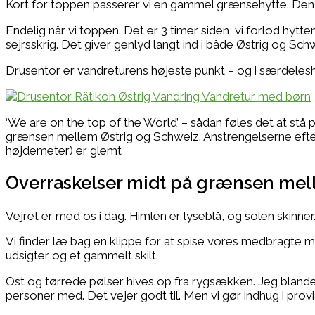
Kort for toppen passerer vi en gammel grænsehytte. Den li
Endelig når vi toppen. Det er 3 timer siden, vi forlod hytt
sejrsskrig. Det giver genlyd langt ind i både Østrig og S
Drusentor er vandreturens højeste punkt – og i særdele
‘We are on the top of the World’ – sådan føles det at stå
grænsen mellem Østrig og Schweiz. Anstrengelserne efter
højdemeter) er glemt
Overraskelser midt på grænsen mel
Vejret er med os i dag. Himlen er lyseblå, og solen skinner
Vi finder læ bag en klippe for at spise vores medbragte m
udsigter og et gammelt skilt.
Ost og tørrede pølser hives op fra rygsækken. Jeg blander
personer med. Det vejer godt til. Men vi gør indhug i pro