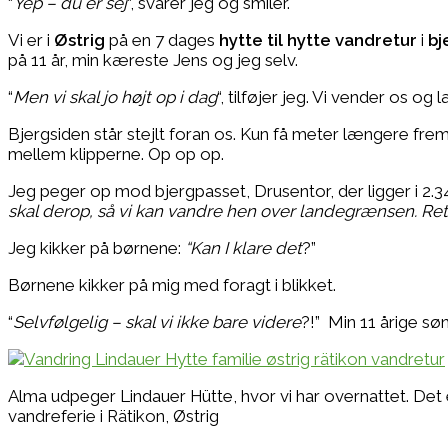
“
Yep – du er sej
“, svarer jeg og smiler.
Vi er i
Østrig
på en 7 dages
hytte til hytte vandretur
i
bj
på 11 år, min kæreste Jens og jeg selv.
“
Men vi skal jo højt op i dag
“, tilføjer jeg. Vi vender os og
Bjergsiden står stejlt foran os. Kun få meter længere fr
mellem klipperne. Op op op.
Jeg peger op mod bjergpasset, Drusentor, der ligger i 2.3
skal derop, så vi kan vandre hen over landegrænsen. Ret 
Jeg kikker på børnene:
“Kan I klare det
?”
Børnene kikker på mig med foragt i blikket.
“
Selvfølgelig – skal vi ikke bare videre
?!” Min 11 årige sø
Alma udpeger Lindauer Hütte, hvor vi har overnattet. Det e
vandreferie i Rätikon, Østrig