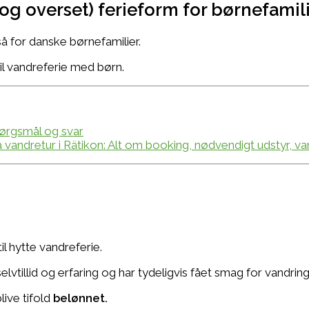
(og overset) ferieform for børnefamil
så for danske børnefamilier.
il vandreferie med børn.
pørgsmål og svar
vandretur i Rätikon: Alt om booking, nødvendigt udstyr, v
l hytte vandreferie.
tillid og erfaring og har tydeligvis fået smag for vandring
live tifold
belønnet.