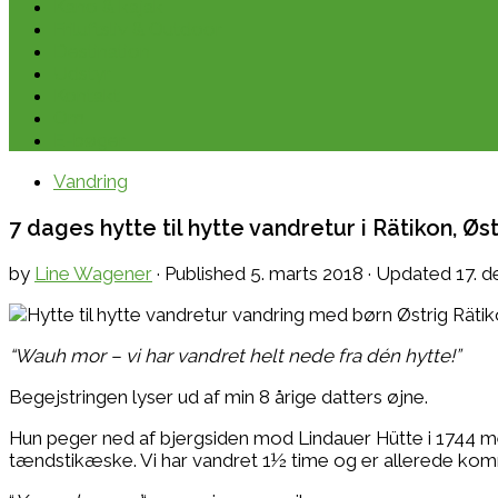
Kano & kajak
Friluftsliv & Outdoor
Destination
Udstyr
Kontakt
Om
E-bøger
Vandring
7 dages hytte til hytte vandretur i Rätikon, Ø
by
Line Wagener
· Published
5. marts 2018
· Updated
17. 
“Wauh mor – vi har vandret helt nede fra dén hytte!”
Begejstringen lyser ud af min 8 årige datters øjne.
Hun peger ned af bjergsiden mod Lindauer Hütte i 1744 me
tændstikæske. Vi har vandret 1½ time og er allerede ko