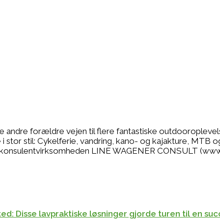
se andre forældre vejen til flere fantastiske outdooropleve
 stor stil: Cykelferie, vandring, kano- og kajakture, MTB o
r jeg konsulentvirksomheden LINE WAGENER CONSULT (www
d: Disse lavpraktiske løsninger gjorde turen til en su