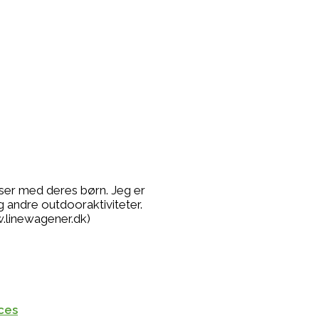
lser med deres børn. Jeg er
g andre outdooraktiviteter.
.linewagener.dk)
cces