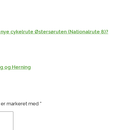
 nye cykelrute Østersøruten (Nationalrute 8)?
rg og Herning
 er markeret med
*