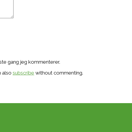
æste gang jeg kommenterer.
n also
subscribe
without commenting.