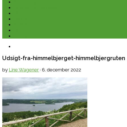
Kano & kajak
Friluftsliv & Outdoor
Destination
Udstyr
Kontakt
Om
E-bøger
Udsigt-fra-himmelbjerget-himmelbjergruten
by
Line Wagener
·
6. december 2022