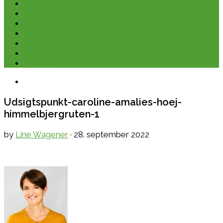
Kano & kajak
Friluftsliv & Outdoor
Destination
Udstyr
Kontakt
Om
E-bøger
Udsigtspunkt-caroline-amalies-hoej-
himmelbjergruten-1
by
Line Wagener
·
28. september 2022