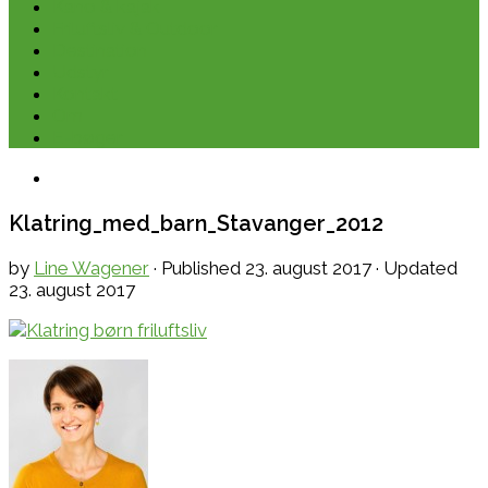
Kano & kajak
Friluftsliv & Outdoor
Destination
Udstyr
Kontakt
Om
E-bøger
Klatring_med_barn_Stavanger_2012
by
Line Wagener
· Published
23. august 2017
· Updated
23. august 2017