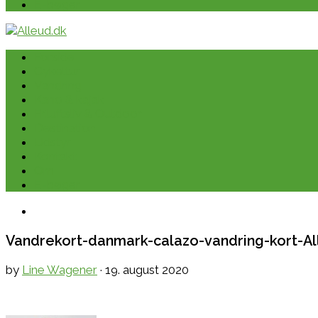
E-bøger
Forside
Cykeltur
Vandring
Kano & kajak
Friluftsliv & Outdoor
Destination
Udstyr
Kontakt
Om
E-bøger
Vandrekort-danmark-calazo-vandring-kort-Al
by
Line Wagener
·
19. august 2020