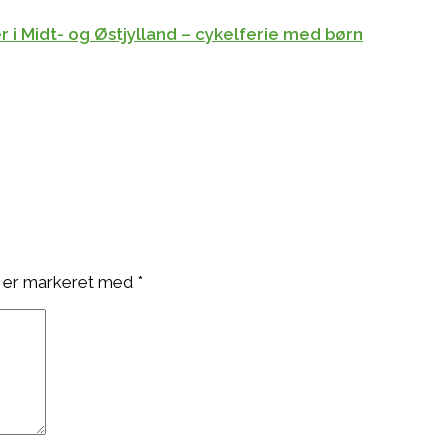
r i Midt- og Østjylland – cykelferie med børn
 er markeret med
*