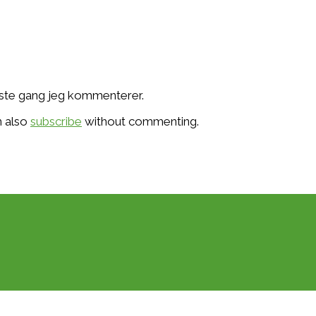
æste gang jeg kommenterer.
n also
subscribe
without commenting.