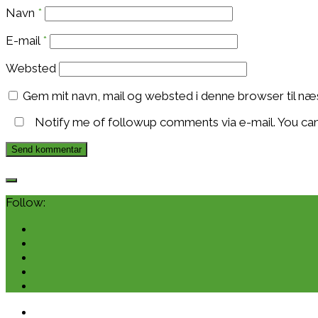
Navn
*
E-mail
*
Websted
Gem mit navn, mail og websted i denne browser til n
Notify me of followup comments via e-mail. You ca
Follow: