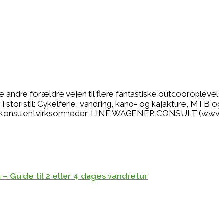
se andre forældre vejen til flere fantastiske outdooropleve
 stor stil: Cykelferie, vandring, kano- og kajakture, MTB o
r jeg konsulentvirksomheden LINE WAGENER CONSULT (www
– Guide til 2 eller 4 dages vandretur