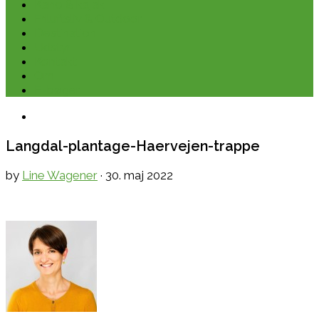
Kano & kajak
Friluftsliv & Outdoor
Destination
Udstyr
Kontakt
Om
E-bøger
Langdal-plantage-Haervejen-trappe
by
Line Wagener
·
30. maj 2022