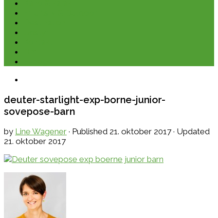
Kano & kajak
Friluftsliv & Outdoor
Destination
Udstyr
Kontakt
Om
E-bøger
deuter-starlight-exp-borne-junior-
sovepose-barn
by
Line Wagener
· Published
21. oktober 2017
· Updated
21. oktober 2017