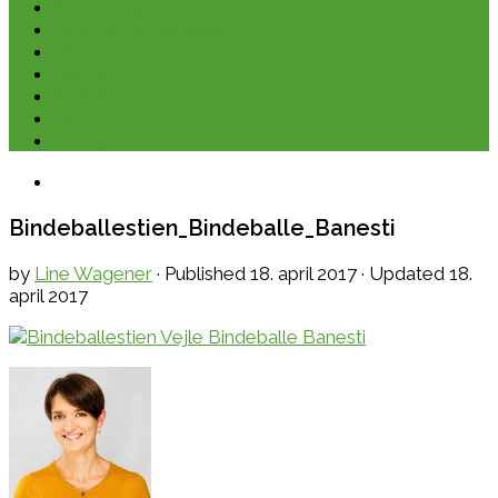
Kano & kajak
Friluftsliv & Outdoor
Destination
Udstyr
Kontakt
Om
E-bøger
Bindeballestien_Bindeballe_Banesti
by
Line Wagener
· Published
18. april 2017
· Updated
18.
april 2017