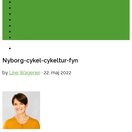
Kano & kajak
Friluftsliv & Outdoor
Destination
Udstyr
Kontakt
Om
E-bøger
Nyborg-cykel-cykeltur-fyn
by
Line Wagener
·
22. maj 2022