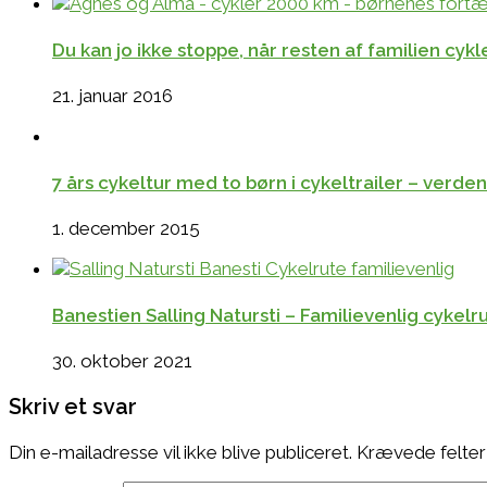
Du kan jo ikke stoppe, når resten af familien cyk
21. januar 2016
7 års cykeltur med to børn i cykeltrailer – verde
1. december 2015
Banestien Salling Natursti – Familievenlig cyke
30. oktober 2021
Skriv et svar
Din e-mailadresse vil ikke blive publiceret.
Krævede felter