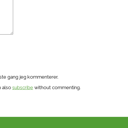
æste gang jeg kommenterer.
n also
subscribe
without commenting.