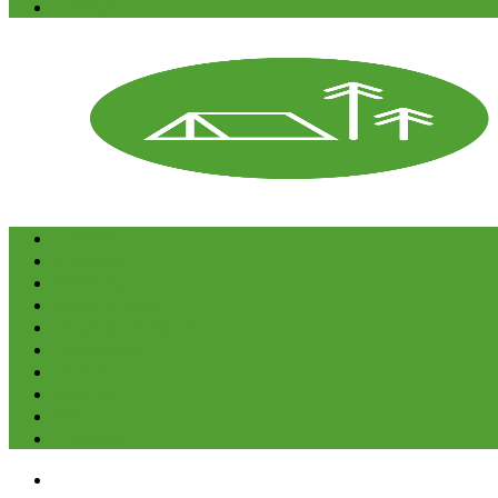
E-bøger
Forside
Cykeltur
Vandring
Kano & kajak
Friluftsliv & Outdoor
Destination
Udstyr
Kontakt
Om
E-bøger