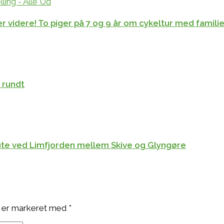
ler videre! To piger på 7 og 9 år om cykeltur med famili
n rundt
lrute ved Limfjorden mellem Skive og Glyngøre
 er markeret med
*