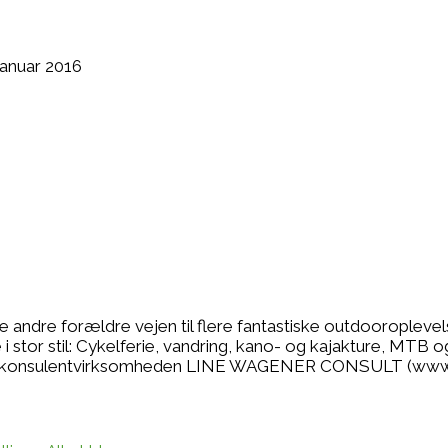
 januar 2016
se andre forældre vejen til flere fantastiske outdooropleve
 stor stil: Cykelferie, vandring, kano- og kajakture, MTB o
r jeg konsulentvirksomheden LINE WAGENER CONSULT (www