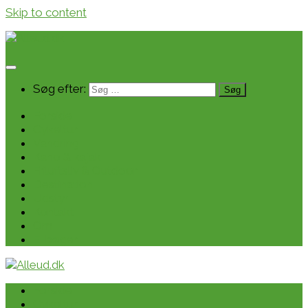
Skip to content
Søg efter:
Forside
Cykeltur
Vandring
Kano & kajak
Friluftsliv & Outdoor
Destination
Udstyr
Kontakt
Om
E-bøger
Forside
Cykeltur