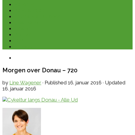
Vandring
Kano & kajak
Friluftsliv & Outdoor
Destination
Udstyr
Kontakt
Om
E-bøger
Morgen over Donau – 720
by
Line Wagener
· Published
16. januar 2016
· Updated
16. januar 2016