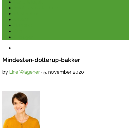
Kano & kajak
Friluftsliv & Outdoor
Destination
Udstyr
Kontakt
Om
E-bøger
Mindesten-dollerup-bakker
by
Line Wagener
·
5. november 2020