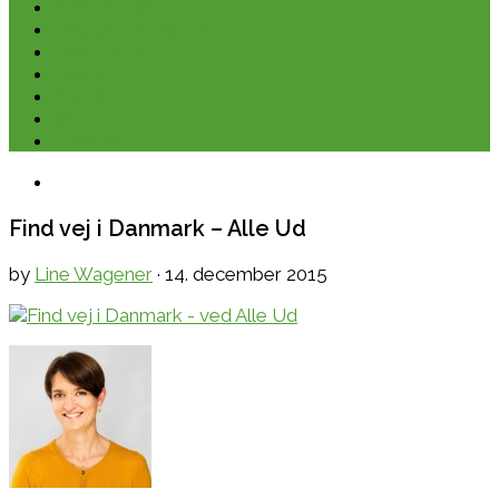
Kano & kajak
Friluftsliv & Outdoor
Destination
Udstyr
Kontakt
Om
E-bøger
Find vej i Danmark – Alle Ud
by
Line Wagener
·
14. december 2015